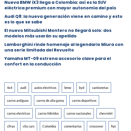
Nueva BMW iX3 llega a Colombia: así es la SUV
eléctrica premium con mayor autonomía del país
Audi Q8: la nueva generación viene en camino y esto
es lo que se sabe
⁠El nuevo Mitsubishi Montero no llegará solo: dos
modelos más usarán su apellido
Lamborghini rinde homenaje al legendario Miura con
una serie limitada del Revuelto
Yamaha MT-09 estrena accesorio clave para el
confort en la conducción
4x4
audi
autos electricos
bmw
byd
camionetas
carros antiguos
carros de alta gama
carros deportivos
carros electricos
carros hibridos
carros nacionales
chevrolet
cifras
city cars
Colombia
comentarios
crossover
fiat