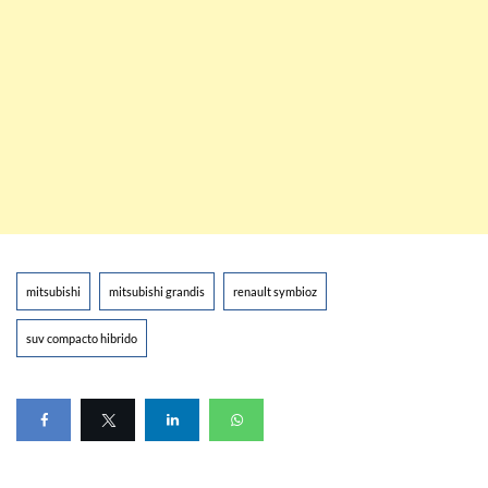
mitsubishi
mitsubishi grandis
renault symbioz
suv compacto hibrido