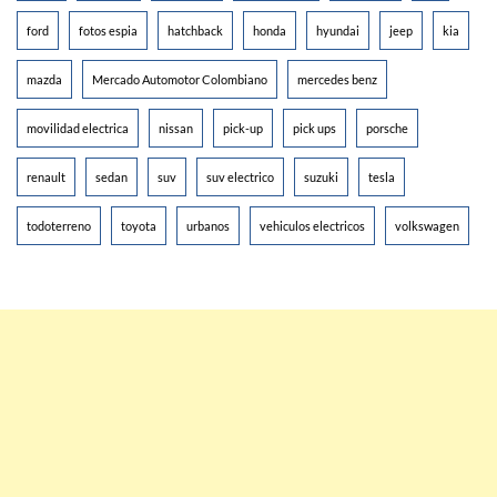
ford
fotos espia
hatchback
honda
hyundai
jeep
kia
mazda
Mercado Automotor Colombiano
mercedes benz
movilidad electrica
nissan
pick-up
pick ups
porsche
renault
sedan
suv
suv electrico
suzuki
tesla
todoterreno
toyota
urbanos
vehiculos electricos
volkswagen