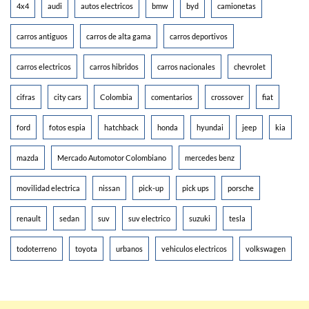
4x4
audi
autos electricos
bmw
byd
camionetas
carros antiguos
carros de alta gama
carros deportivos
carros electricos
carros hibridos
carros nacionales
chevrolet
cifras
city cars
Colombia
comentarios
crossover
fiat
ford
fotos espia
hatchback
honda
hyundai
jeep
kia
mazda
Mercado Automotor Colombiano
mercedes benz
movilidad electrica
nissan
pick-up
pick ups
porsche
renault
sedan
suv
suv electrico
suzuki
tesla
todoterreno
toyota
urbanos
vehiculos electricos
volkswagen