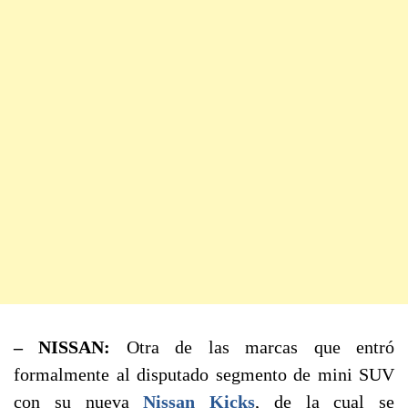
– NISSAN:
Otra de las marcas que entró
formalmente al disputado segmento de mini SUV
con su nueva
Nissan Kicks
, de la cual se