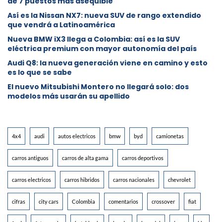
de 7 puestos más asequible
Así es la Nissan NX7: nueva SUV de rango extendido
que vendrá a Latinoamérica
Nueva BMW iX3 llega a Colombia: así es la SUV
eléctrica premium con mayor autonomía del país
Audi Q8: la nueva generación viene en camino y esto
es lo que se sabe
⁠El nuevo Mitsubishi Montero no llegará solo: dos
modelos más usarán su apellido
4x4
audi
autos electricos
bmw
byd
camionetas
carros antiguos
carros de alta gama
carros deportivos
carros electricos
carros hibridos
carros nacionales
chevrolet
cifras
city cars
Colombia
comentarios
crossover
fiat