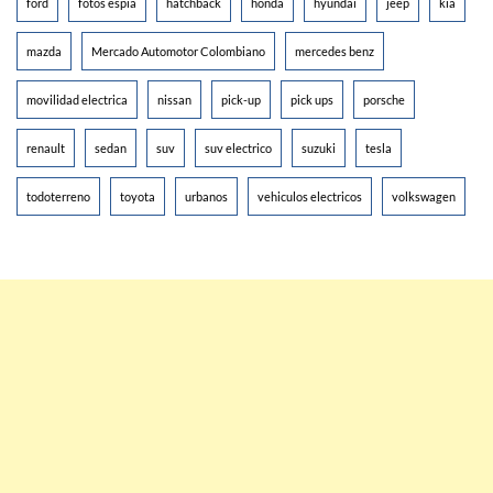
ford
fotos espia
hatchback
honda
hyundai
jeep
kia
mazda
Mercado Automotor Colombiano
mercedes benz
movilidad electrica
nissan
pick-up
pick ups
porsche
renault
sedan
suv
suv electrico
suzuki
tesla
todoterreno
toyota
urbanos
vehiculos electricos
volkswagen