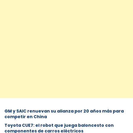
GM y SAIC renuevan su alianza por 20 años más para
competir en China
Toyota CUE7: el robot que juega baloncesto con
componentes de carros eléctricos