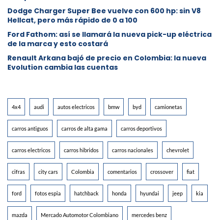
Dodge Charger Super Bee vuelve con 600 hp: sin V8
Hellcat, pero más rápido de 0 a 100
Ford Fathom: así se llamará la nueva pick-up eléctrica
de la marca y esto costará
Renault Arkana bajó de precio en Colombia: la nueva
Evolution cambia las cuentas
4x4
audi
autos electricos
bmw
byd
camionetas
carros antiguos
carros de alta gama
carros deportivos
carros electricos
carros hibridos
carros nacionales
chevrolet
cifras
city cars
Colombia
comentarios
crossover
fiat
ford
fotos espia
hatchback
honda
hyundai
jeep
kia
mazda
Mercado Automotor Colombiano
mercedes benz