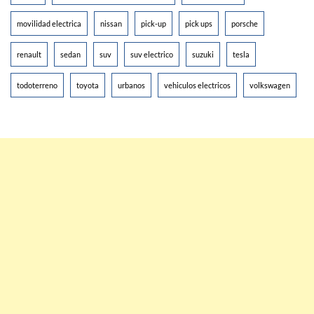
movilidad electrica
nissan
pick-up
pick ups
porsche
renault
sedan
suv
suv electrico
suzuki
tesla
todoterreno
toyota
urbanos
vehiculos electricos
volkswagen