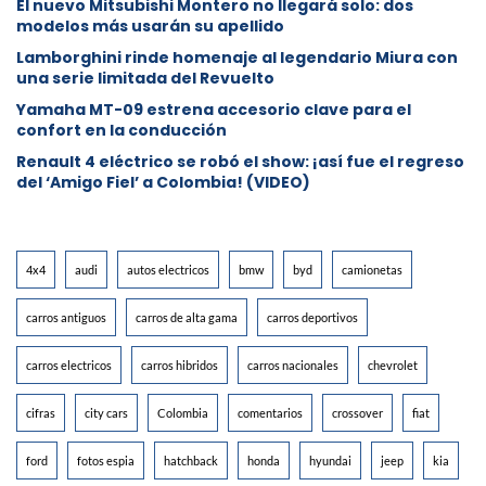
⁠El nuevo Mitsubishi Montero no llegará solo: dos
modelos más usarán su apellido
Lamborghini rinde homenaje al legendario Miura con
una serie limitada del Revuelto
Yamaha MT-09 estrena accesorio clave para el
confort en la conducción
Renault 4 eléctrico se robó el show: ¡así fue el regreso
del ‘Amigo Fiel’ a Colombia! (VIDEO)
4x4
audi
autos electricos
bmw
byd
camionetas
carros antiguos
carros de alta gama
carros deportivos
carros electricos
carros hibridos
carros nacionales
chevrolet
cifras
city cars
Colombia
comentarios
crossover
fiat
ford
fotos espia
hatchback
honda
hyundai
jeep
kia