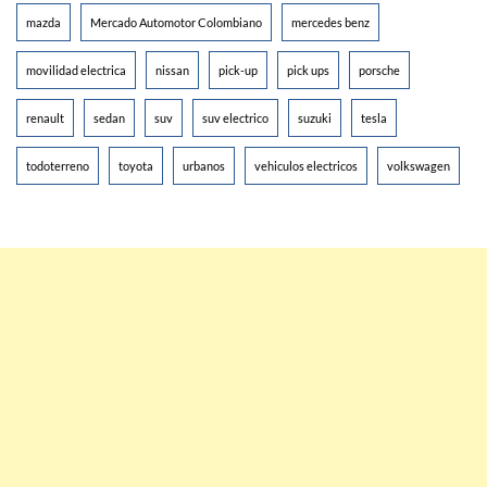
mazda
Mercado Automotor Colombiano
mercedes benz
movilidad electrica
nissan
pick-up
pick ups
porsche
renault
sedan
suv
suv electrico
suzuki
tesla
todoterreno
toyota
urbanos
vehiculos electricos
volkswagen