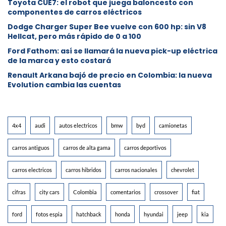
Toyota CUE7: el robot que juega baloncesto con
componentes de carros eléctricos
Dodge Charger Super Bee vuelve con 600 hp: sin V8
Hellcat, pero más rápido de 0 a 100
Ford Fathom: así se llamará la nueva pick-up eléctrica
de la marca y esto costará
Renault Arkana bajó de precio en Colombia: la nueva
Evolution cambia las cuentas
4x4
audi
autos electricos
bmw
byd
camionetas
carros antiguos
carros de alta gama
carros deportivos
carros electricos
carros hibridos
carros nacionales
chevrolet
cifras
city cars
Colombia
comentarios
crossover
fiat
ford
fotos espia
hatchback
honda
hyundai
jeep
kia