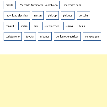
mazda
Mercado Automotor Colombiano
mercedes benz
movilidad electrica
nissan
pick-up
pick ups
porsche
renault
sedan
suv
suv electrico
suzuki
tesla
todoterreno
toyota
urbanos
vehiculos electricos
volkswagen