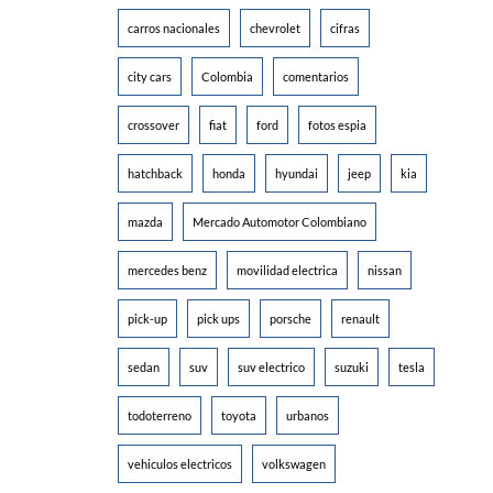
carros nacionales
chevrolet
cifras
city cars
Colombia
comentarios
crossover
fiat
ford
fotos espia
hatchback
honda
hyundai
jeep
kia
mazda
Mercado Automotor Colombiano
mercedes benz
movilidad electrica
nissan
pick-up
pick ups
porsche
renault
sedan
suv
suv electrico
suzuki
tesla
todoterreno
toyota
urbanos
vehiculos electricos
volkswagen