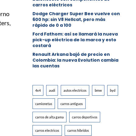
carros eléctricos
erno
Dodge Charger Super Bee vuelve con
600 hp: sin V8 Hellcat, pero más
ters,
rápido de 0 a 100
Ford Fathom: así se llamará la nueva
pick-up eléctrica de la marca y esto
costará
Renault Arkana bajó de precio en
Colombia: la nueva Evolution cambia
las cuentas
4x4
audi
autos electricos
bmw
byd
camionetas
carros antiguos
carros de alta gama
carros deportivos
carros electricos
carros hibridos