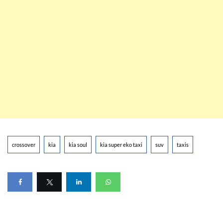
crossover
kia
kia soul
kia super eko taxi
suv
taxis