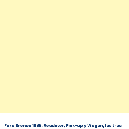
Ford Bronco 1966: Roadster, Pick-up y Wagon, las tres