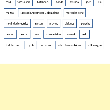
ford
fotos espia
hatchback
honda
hyundai
jeep
kia
mazda
Mercado Automotor Colombiano
mercedes benz
movilidad electrica
nissan
pick-up
pick ups
porsche
renault
sedan
suv
suv electrico
suzuki
tesla
todoterreno
toyota
urbanos
vehiculos electricos
volkswagen