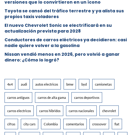
versiones que lo convirtieron en un ícono
Toyota se cansó del tráfico terrestre y ya alista sus
propios taxis voladores
El nuevo Chevrolet Sonic se electrificará en su
actualización prevista para 2028
Conductores de carros eléctricos ya decidieron: casi
nadie quiere volver a la gasolina
Nissan vendió menos en 2026, pero volvió a ganar
dinero: ¿Cómo lo logró?
4x4
audi
autos electricos
bmw
byd
camionetas
carros antiguos
carros de alta gama
carros deportivos
carros electricos
carros hibridos
carros nacionales
chevrolet
cifras
city cars
Colombia
comentarios
crossover
fiat