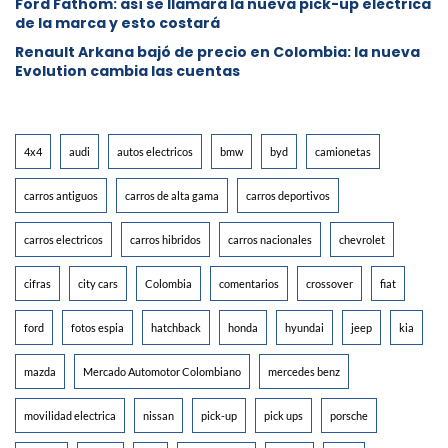
Ford Fathom: así se llamará la nueva pick-up eléctrica
de la marca y esto costará
Renault Arkana bajó de precio en Colombia: la nueva
Evolution cambia las cuentas
4x4
audi
autos electricos
bmw
byd
camionetas
carros antiguos
carros de alta gama
carros deportivos
carros electricos
carros hibridos
carros nacionales
chevrolet
cifras
city cars
Colombia
comentarios
crossover
fiat
ford
fotos espia
hatchback
honda
hyundai
jeep
kia
mazda
Mercado Automotor Colombiano
mercedes benz
movilidad electrica
nissan
pick-up
pick ups
porsche