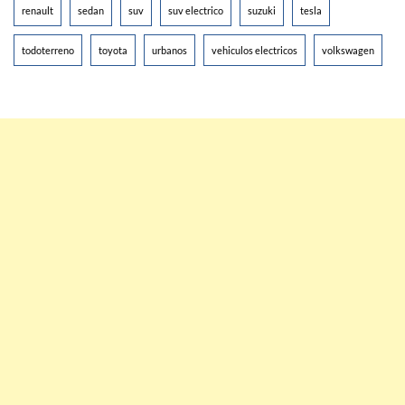
renault
sedan
suv
suv electrico
suzuki
tesla
todoterreno
toyota
urbanos
vehiculos electricos
volkswagen