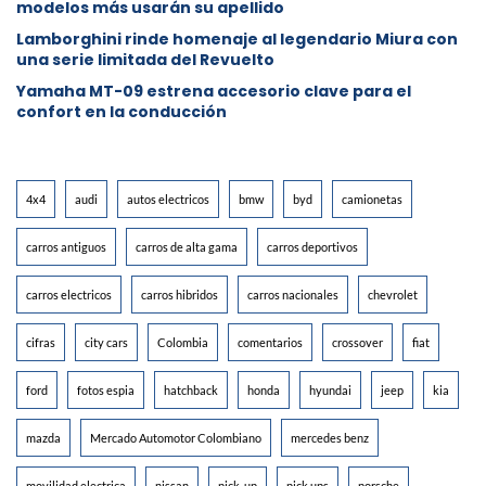
modelos más usarán su apellido
Lamborghini rinde homenaje al legendario Miura con
una serie limitada del Revuelto
Yamaha MT-09 estrena accesorio clave para el
confort en la conducción
4x4
audi
autos electricos
bmw
byd
camionetas
carros antiguos
carros de alta gama
carros deportivos
carros electricos
carros hibridos
carros nacionales
chevrolet
cifras
city cars
Colombia
comentarios
crossover
fiat
ford
fotos espia
hatchback
honda
hyundai
jeep
kia
mazda
Mercado Automotor Colombiano
mercedes benz
movilidad electrica
nissan
pick-up
pick ups
porsche