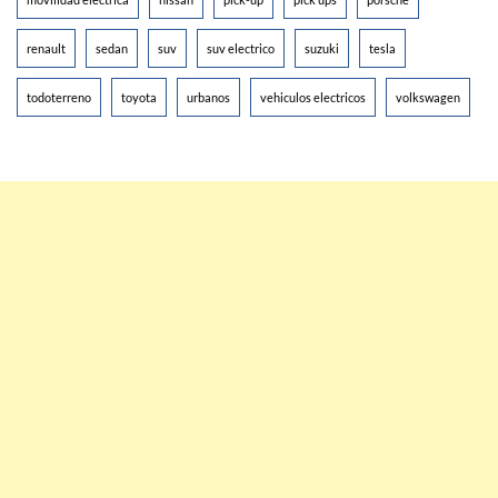
renault
sedan
suv
suv electrico
suzuki
tesla
todoterreno
toyota
urbanos
vehiculos electricos
volkswagen