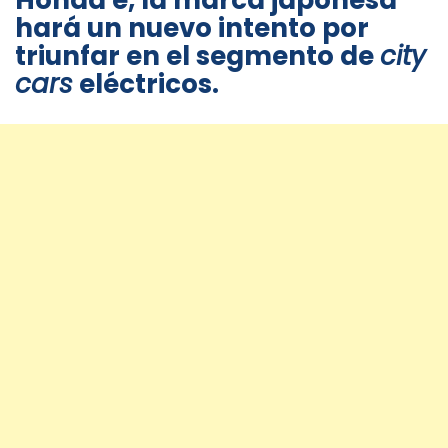
Honda e, la marca japonesa
hará un nuevo intento por
triunfar en el segmento de
city
cars
eléctricos.