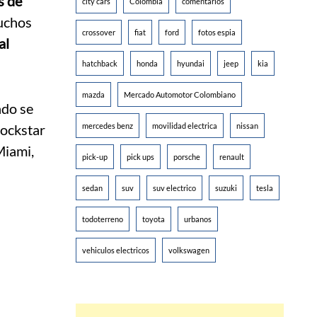
s de
city cars
Colombia
comentarios
muchos
crossover
fiat
ford
fotos espia
al
hatchback
honda
hyundai
jeep
kia
mazda
Mercado Automotor Colombiano
ndo se
Rockstar
mercedes benz
movilidad electrica
nissan
Miami,
pick-up
pick ups
porsche
renault
sedan
suv
suv electrico
suzuki
tesla
todoterreno
toyota
urbanos
vehiculos electricos
volkswagen