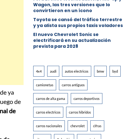
Wagon, las tres versiones que lo
convirtieron en un ícono
Toyota se cansó del tráfico terrestre
y ya alista sus propios taxis voladores
El nuevo Chevrolet Sonic se
electrificará en su actualización
prevista para 2028
4x4
audi
autos electricos
bmw
byd
camionetas
carros antiguos
 de ya
carros de alta gama
carros deportivos
juego de
anal de
carros electricos
carros hibridos
carros nacionales
chevrolet
cifras