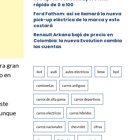
rápido de 0 a 100
Ford Fathom: así se llamará la nueva
pick-up eléctrica de la marca y esto
costará
Renault Arkana bajó de precio en
Colombia: la nueva Evolution cambia
las cuentas
era gran
4x4
audi
autos electricos
bmw
byd
do en
camionetas
carros antiguos
carros de alta gama
carros deportivos
ste
aunque
carros electricos
carros hibridos
carros nacionales
chevrolet
cifras