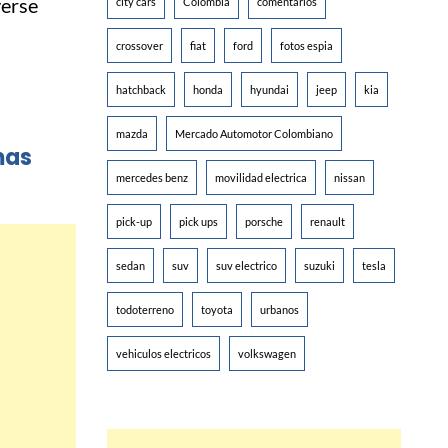
verse
city cars
Colombia
comentarios
crossover
fiat
ford
fotos espia
hatchback
honda
hyundai
jeep
kia
mazda
Mercado Automotor Colombiano
mas
mercedes benz
movilidad electrica
nissan
pick-up
pick ups
porsche
renault
sedan
suv
suv electrico
suzuki
tesla
todoterreno
toyota
urbanos
vehiculos electricos
volkswagen