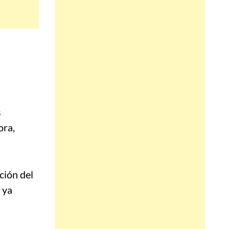
s
ora,
ción del
 ya