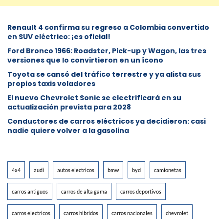
Renault 4 confirma su regreso a Colombia convertido
en SUV eléctrico: ¡es oficial!
Ford Bronco 1966: Roadster, Pick-up y Wagon, las tres
versiones que lo convirtieron en un ícono
Toyota se cansó del tráfico terrestre y ya alista sus
propios taxis voladores
El nuevo Chevrolet Sonic se electrificará en su
actualización prevista para 2028
Conductores de carros eléctricos ya decidieron: casi
nadie quiere volver a la gasolina
4x4
audi
autos electricos
bmw
byd
camionetas
carros antiguos
carros de alta gama
carros deportivos
carros electricos
carros hibridos
carros nacionales
chevrolet