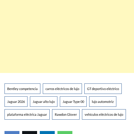
Bentley competencia
carros eléctricos de lujo
GT deportivo eléctrico
Jaguar 2026
Jaguar alto lujo
Jaguar Type 00
lujo automotriz
plataforma eléctrica Jaguar
Rawdon Glover
vehículos eléctricos de lujo