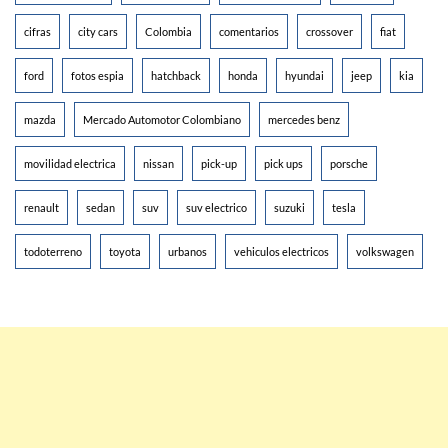
cifras
city cars
Colombia
comentarios
crossover
fiat
ford
fotos espia
hatchback
honda
hyundai
jeep
kia
mazda
Mercado Automotor Colombiano
mercedes benz
movilidad electrica
nissan
pick-up
pick ups
porsche
renault
sedan
suv
suv electrico
suzuki
tesla
todoterreno
toyota
urbanos
vehiculos electricos
volkswagen