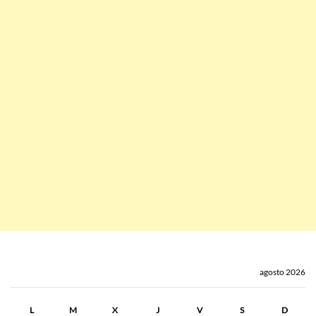
agosto 2026
L
M
X
J
V
S
D