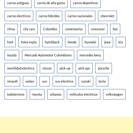
carros antiguos
carros de alta gama
carros deportivos
carros electricos
carros hibridos
carros nacionales
chevrolet
cifras
city cars
Colombia
comentarios
crossover
fiat
ford
fotos espia
hatchback
honda
hyundai
jeep
kia
mazda
Mercado Automotor Colombiano
mercedes benz
movilidad electrica
nissan
pick-up
pick ups
porsche
renault
sedan
suv
suv electrico
suzuki
tesla
todoterreno
toyota
urbanos
vehiculos electricos
volkswagen