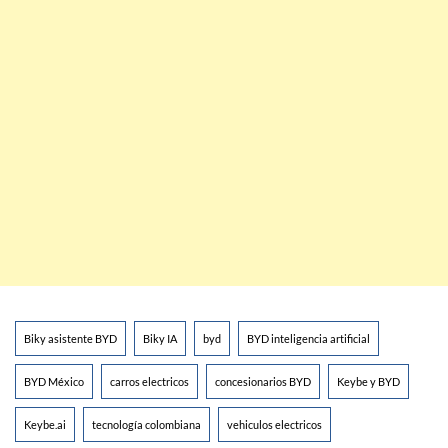
Biky asistente BYD
Biky IA
byd
BYD inteligencia artificial
BYD México
carros electricos
concesionarios BYD
Keybe y BYD
Keybe.ai
tecnología colombiana
vehiculos electricos