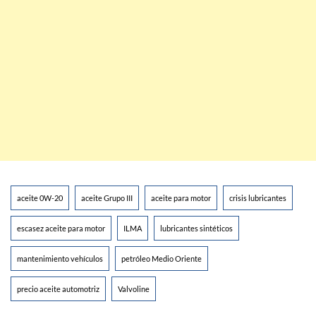
aceite 0W-20
aceite Grupo III
aceite para motor
crisis lubricantes
escasez aceite para motor
ILMA
lubricantes sintéticos
mantenimiento vehículos
petróleo Medio Oriente
precio aceite automotriz
Valvoline