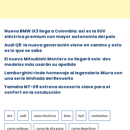
Nueva BMW iX3 llega a Colombia: así es la SUV
eléctrica premium con mayor autonomía del país
Audi Q8: la nueva generación viene en camino y esto
es lo que se sabe
⁠El nuevo Mitsubishi Montero no llegará solo: dos
modelos más usarán su apellido
Lamborghini rinde homenaje al legendario Miura con
una serie limitada del Revuelto
Yamaha MT-09 estrena accesorio clave para el
confort en la conducción
4x4
audi
autos electricos
bmw
byd
camionetas
carros antiguos
carros de alta gama
carros deportivos