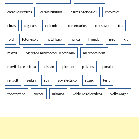
carros electricos
carros hibridos
carros nacionales
chevrolet
cifras
city cars
Colombia
comentarios
crossover
fiat
ford
fotos espia
hatchback
honda
hyundai
jeep
kia
mazda
Mercado Automotor Colombiano
mercedes benz
movilidad electrica
nissan
pick-up
pick ups
porsche
renault
sedan
suv
suv electrico
suzuki
tesla
todoterreno
toyota
urbanos
vehiculos electricos
volkswagen