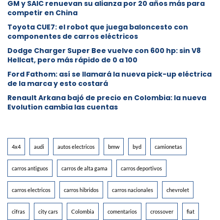
GM y SAIC renuevan su alianza por 20 años más para
competir en China
Toyota CUE7: el robot que juega baloncesto con
componentes de carros eléctricos
Dodge Charger Super Bee vuelve con 600 hp: sin V8
Hellcat, pero más rápido de 0 a 100
Ford Fathom: así se llamará la nueva pick-up eléctrica
de la marca y esto costará
Renault Arkana bajó de precio en Colombia: la nueva
Evolution cambia las cuentas
4x4
audi
autos electricos
bmw
byd
camionetas
carros antiguos
carros de alta gama
carros deportivos
carros electricos
carros hibridos
carros nacionales
chevrolet
cifras
city cars
Colombia
comentarios
crossover
fiat