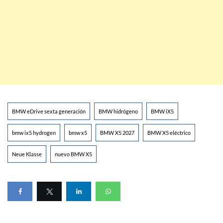
BMW eDrive sexta generación
BMW hidrógeno
BMW iX5
bmw ix5 hydrogen
bmw x5
BMW X5 2027
BMW X5 eléctrico
Neue Klasse
nuevo BMW X5