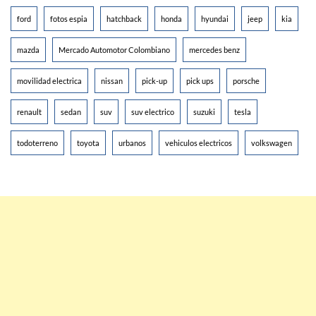
ford
fotos espia
hatchback
honda
hyundai
jeep
kia
mazda
Mercado Automotor Colombiano
mercedes benz
movilidad electrica
nissan
pick-up
pick ups
porsche
renault
sedan
suv
suv electrico
suzuki
tesla
todoterreno
toyota
urbanos
vehiculos electricos
volkswagen