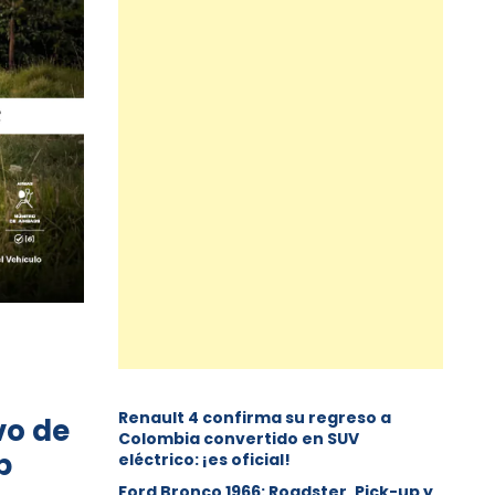
Renault 4 confirma su regreso a
vo de
Colombia convertido en SUV
p
eléctrico: ¡es oficial!
Ford Bronco 1966: Roadster, Pick-up y