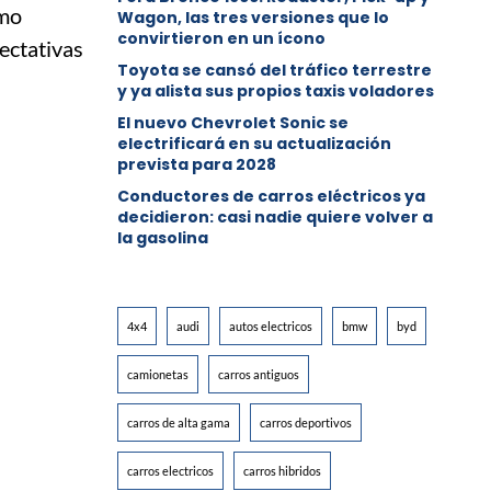
imo
Wagon, las tres versiones que lo
convirtieron en un ícono
ectativas
Toyota se cansó del tráfico terrestre
y ya alista sus propios taxis voladores
El nuevo Chevrolet Sonic se
electrificará en su actualización
prevista para 2028
Conductores de carros eléctricos ya
decidieron: casi nadie quiere volver a
la gasolina
4x4
audi
autos electricos
bmw
byd
camionetas
carros antiguos
carros de alta gama
carros deportivos
carros electricos
carros hibridos