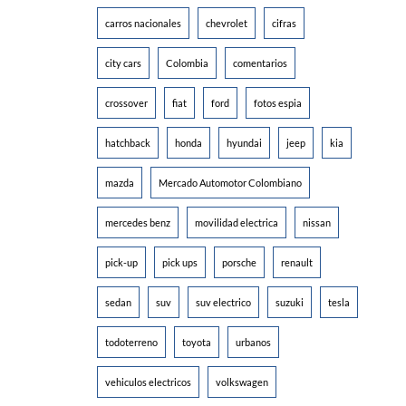
carros nacionales
chevrolet
cifras
city cars
Colombia
comentarios
crossover
fiat
ford
fotos espia
hatchback
honda
hyundai
jeep
kia
mazda
Mercado Automotor Colombiano
mercedes benz
movilidad electrica
nissan
pick-up
pick ups
porsche
renault
sedan
suv
suv electrico
suzuki
tesla
todoterreno
toyota
urbanos
vehiculos electricos
volkswagen