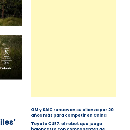
GM y SAIC renuevan su alianza por 20
u
años más para competir en China
iles’
Toyota CUE7: el robot que juega
baloncesto con componentes de