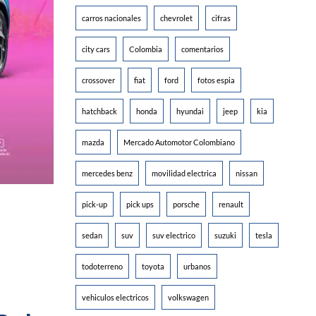
carros nacionales
chevrolet
cifras
city cars
Colombia
comentarios
crossover
fiat
ford
fotos espia
hatchback
honda
hyundai
jeep
kia
mazda
Mercado Automotor Colombiano
mercedes benz
movilidad electrica
nissan
pick-up
pick ups
porsche
renault
sedan
suv
suv electrico
suzuki
tesla
todoterreno
toyota
urbanos
vehiculos electricos
volkswagen