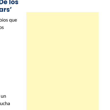
De los
ars’
bios que
os
o
 un
mucha