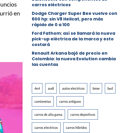
nuncios
carros eléctricos
urrió en
Dodge Charger Super Bee vuelve con
600 hp: sin V8 Hellcat, pero más
rápido de 0 a 100
Ford Fathom: así se llamará la nueva
pick-up eléctrica de la marca y esto
costará
Renault Arkana bajó de precio en
Colombia: la nueva Evolution cambia
las cuentas
4x4
audi
autos electricos
bmw
byd
camionetas
carros antiguos
carros de alta gama
carros deportivos
carros electricos
carros hibridos