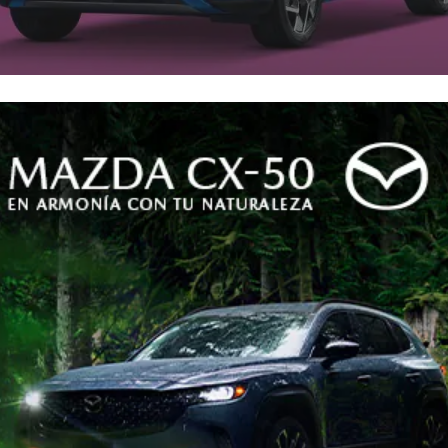
como fuente preferida en Google
expectativa frente al Rena
na, se conoce una nueva im
ruebas en Colombia.