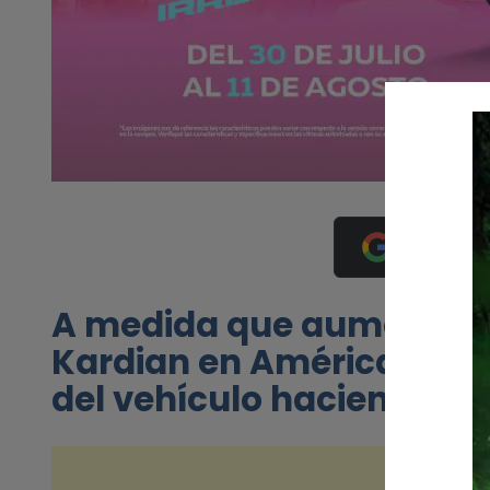
Añádenos 
A medida que aumenta la 
Kardian en América Lati
del vehículo haciendo p