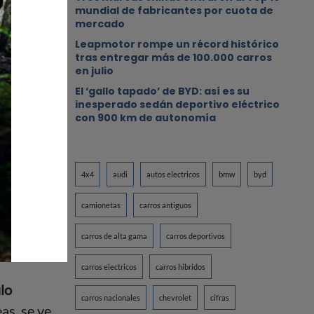
mundial de fabricantes por cuota de
mercado
Leapmotor rompe un récord histórico
tras entregar más de 100.000 carros
en julio
El ‘gallo tapado’ de BYD: así es su
inesperado sedán deportivo eléctrico
con 900 km de autonomía
4x4
audi
autos electricos
bmw
byd
nuevo
s
uno de
camionetas
carros antiguos
á a los
carros de alta gama
carros deportivos
carros electricos
carros hibridos
lo
carros nacionales
chevrolet
cifras
eas, se ve