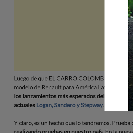
Luego de que EL CARRO COLOMBIANO fuera el 
modelo de Renault para América Latina, la noti
los lanzamientos más esperados del año
no sol
actuales
Logan, Sandero y Stepway
.
.
Y claro, es un hecho que lo tendremos. Prueba 
realizando pruebas en nuestro país
. En la nuev