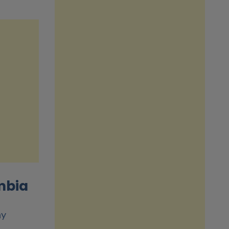
mbia
ay