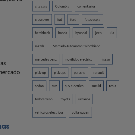
city cars
Colombia
comentarios
crossover
fiat
ford
fotos espia
hatchback
honda
hyundai
jeep
kia
mazda
Mercado Automotor Colombiano
mercedes benz
movilidad electrica
nissan
las
 mercado
pick-up
pick ups
porsche
renault
sedan
suv
suv electrico
suzuki
tesla
todoterreno
toyota
urbanos
vehiculos electricos
volkswagen
mas