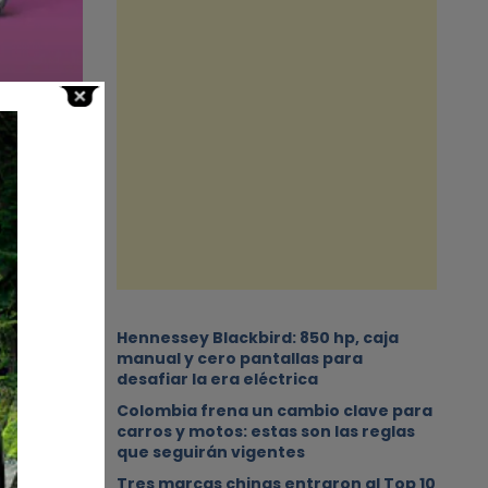
ult
Hennessey Blackbird: 850 hp, caja
agen
manual y cero pantallas para
desafiar la era eléctrica
Colombia frena un cambio clave para
carros y motos: estas son las reglas
que seguirán vigentes
Tres marcas chinas entraron al Top 10