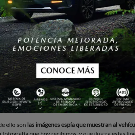
primer medio nacional el anunciar el nombre del 
cia corrió como pólvora. Ahora, el
Renault Kardian
e
o a nivel regional sino en Colombia, donde
reemplazar
de ello son
las imágenes espía que muestran al vehícu
a fotografía que hoy recibimos, y que ilustra estas lín