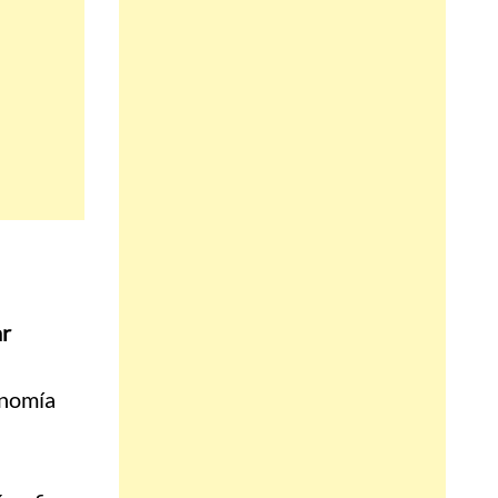
ar
onomía