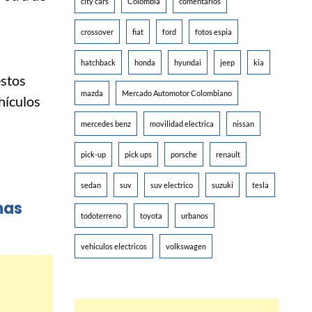
city cars
Colombia
comentarios
crossover
fiat
ford
fotos espia
hatchback
honda
hyundai
jeep
kia
estos
mazda
Mercado Automotor Colombiano
hículos
mercedes benz
movilidad electrica
nissan
pick-up
pick ups
porsche
renault
sedan
suv
suv electrico
suzuki
tesla
mas
todoterreno
toyota
urbanos
vehiculos electricos
volkswagen