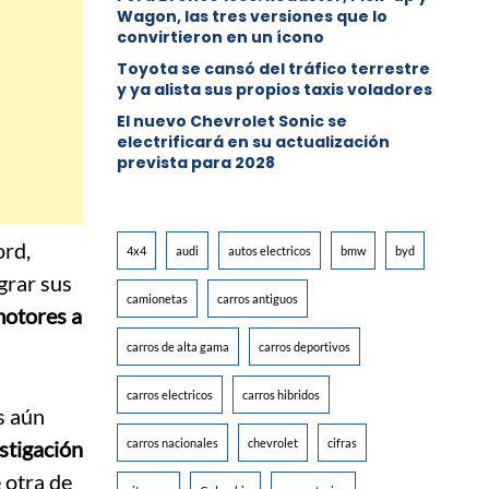
Wagon, las tres versiones que lo
convirtieron en un ícono
Toyota se cansó del tráfico terrestre
y ya alista sus propios taxis voladores
El nuevo Chevrolet Sonic se
electrificará en su actualización
prevista para 2028
ord,
4x4
audi
autos electricos
bmw
byd
grar sus
camionetas
carros antiguos
motores a
carros de alta gama
carros deportivos
carros electricos
carros hibridos
s aún
stigación
carros nacionales
chevrolet
cifras
 otra de