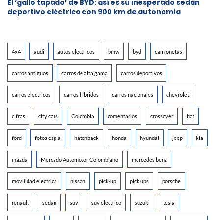
El ‘gallo tapado’ de BYD: así es su inesperado sedán
deportivo eléctrico con 900 km de autonomía
4x4
audi
autos electricos
bmw
byd
camionetas
carros antiguos
carros de alta gama
carros deportivos
carros electricos
carros hibridos
carros nacionales
chevrolet
cifras
city cars
Colombia
comentarios
crossover
fiat
ford
fotos espia
hatchback
honda
hyundai
jeep
kia
mazda
Mercado Automotor Colombiano
mercedes benz
movilidad electrica
nissan
pick-up
pick ups
porsche
renault
sedan
suv
suv electrico
suzuki
tesla