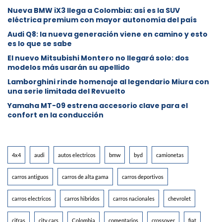
Nueva BMW iX3 llega a Colombia: así es la SUV
eléctrica premium con mayor autonomía del país
Audi Q8: la nueva generación viene en camino y esto
es lo que se sabe
⁠El nuevo Mitsubishi Montero no llegará solo: dos
modelos más usarán su apellido
Lamborghini rinde homenaje al legendario Miura con
una serie limitada del Revuelto
Yamaha MT-09 estrena accesorio clave para el
confort en la conducción
4x4
audi
autos electricos
bmw
byd
camionetas
carros antiguos
carros de alta gama
carros deportivos
carros electricos
carros hibridos
carros nacionales
chevrolet
cifras
city cars
Colombia
comentarios
crossover
fiat