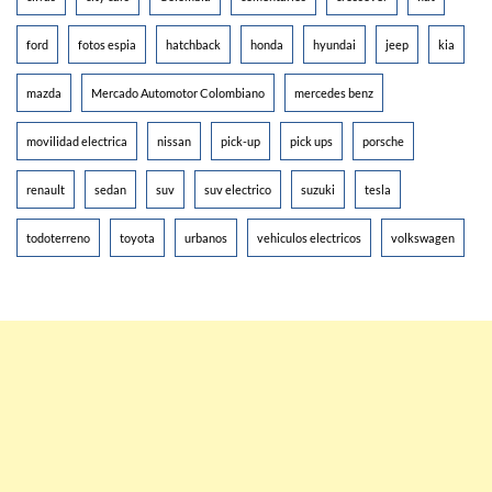
ford
fotos espia
hatchback
honda
hyundai
jeep
kia
mazda
Mercado Automotor Colombiano
mercedes benz
movilidad electrica
nissan
pick-up
pick ups
porsche
renault
sedan
suv
suv electrico
suzuki
tesla
todoterreno
toyota
urbanos
vehiculos electricos
volkswagen