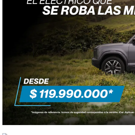
Recomendados
Publicrónicas
Reportajes
Andando con…
Los Años Tenebrosos del Sector Automotor
Corporativo
Nuestra Historia
Publicaciones El Carro Colombiano S.A.S.: Nuestra empresa
Paute con Nosotros
Política de Cookies
Contáctenos