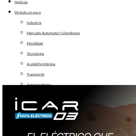
Noticias
De todo un poco
Industria
Mercado Automotor Colombiano
Movilidad
Tecnología
A usted le interesa
Transporte
Automovilismo
Virales
Especiales
El Carro del Año 2025 en Colombia
Salón del Automóvil de Bogotá 2025