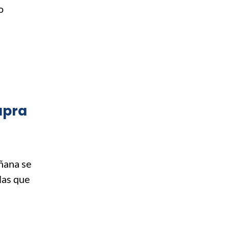
o
upra
ñana se
las que