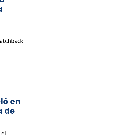
a
hatchback
eló en
a de
 el