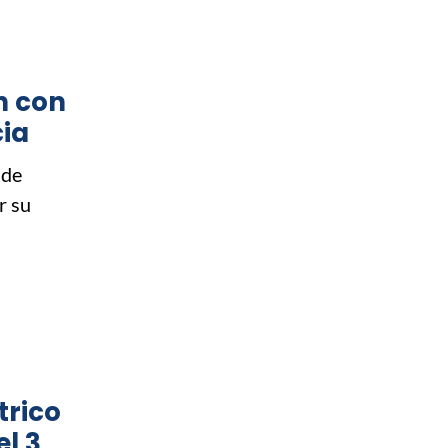
n con
cia
 de
r su
trico
el 3