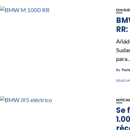
DOS RUE
BMW
RR:
Añáde
Sudam
para..
By
Paol
READ M
NOTICIA
Se 
1.0
réc