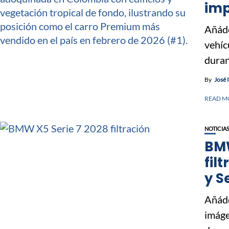
imp
Añáde
vehíc
duran
By
José 
READ M
NOTICIA
BMW
fil
y S
Añáde
imáge