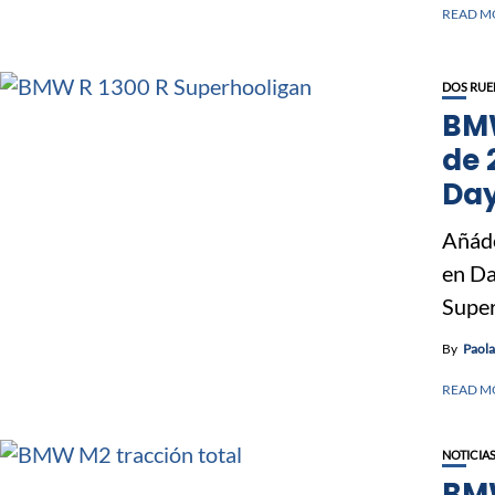
READ M
DOS RUE
BMW
de 
Da
Añáde
en Da
Super
By
Paol
READ M
NOTICIA
BMW