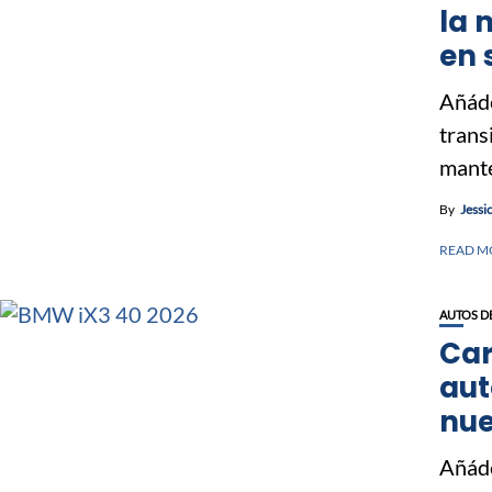
la 
en 
Añáde
trans
mante
By
Jessi
READ M
AUTOS D
Car
aut
nue
Añáde