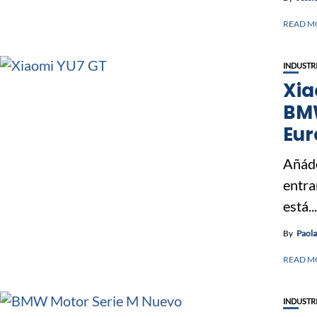
READ M
INDUSTR
Xia
BMW
Eur
Añáde
entra
está...
By
Paol
READ M
INDUSTR