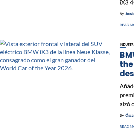
iX3 4
By
Jessi
READ M
INDUSTR
BMW
the
des
Añáde
premi
alzó 
By
Óscar
READ M