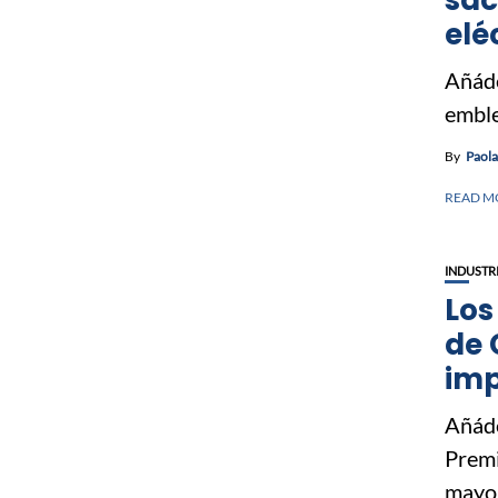
elé
Añáde
emble
By
Paol
READ M
INDUSTR
Los
de 
imp
Añáde
Premi
mayo 