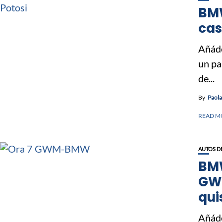
BMW
cas
Añáde
un pa
de...
By
Paol
READ M
AUTOS D
BMW
GWM
qui
Añáde