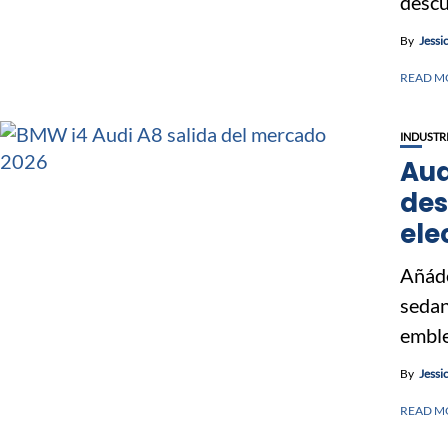
descu
By
Jessi
READ M
INDUSTR
Aud
des
ele
Añáde
sedan
emble
By
Jessi
READ M