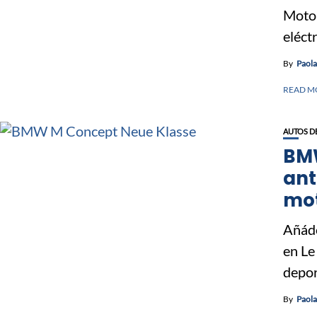
Motor
eléctr
By
Paol
READ M
AUTOS D
BMW
ant
mo
Añád
en Le
deport
By
Paol