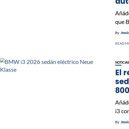
aut
Añáde
que B
By
Jessi
READ M
NOTICIA
El 
sed
800
Añáde
i3 co
By
Jessi