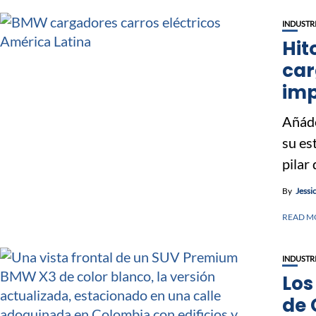
INDUSTR
Hit
car
imp
Añáde
su es
pilar 
By
Jessi
READ M
INDUSTR
Los
de 