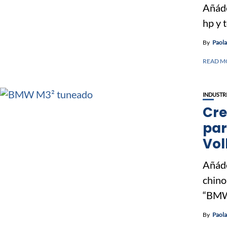
Añáde
hp y 
By
Paol
READ M
INDUSTR
Cre
par
Vo
Añáde
chino
“BMW
By
Paol