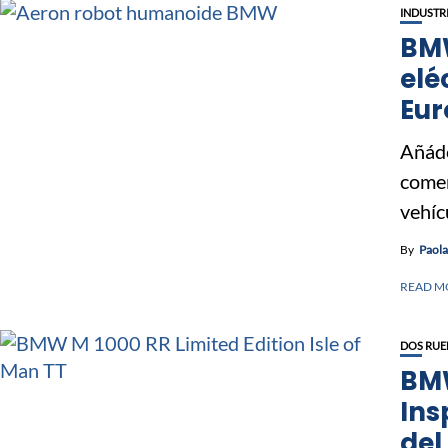
INDUSTR
BMW
elé
Eur
Añád
comen
vehíc
By
Paol
READ M
DOS RUE
BMW
Ins
de