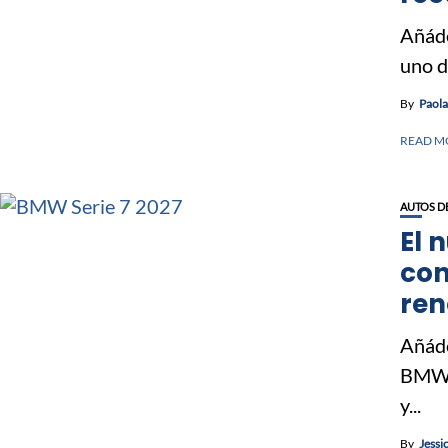
Añáde
uno d
By
Paol
READ M
AUTOS D
El 
con
ren
Añáde
BMW S
y...
By
Jessi