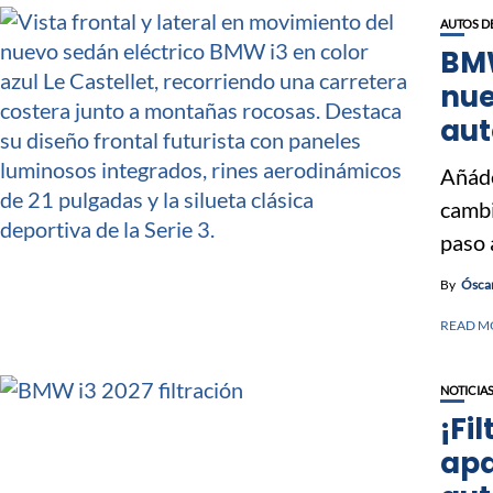
AUTOS D
BMW
nue
au
Añáde
cambi
paso a
By
Óscar
READ M
NOTICIA
¡Fi
apa