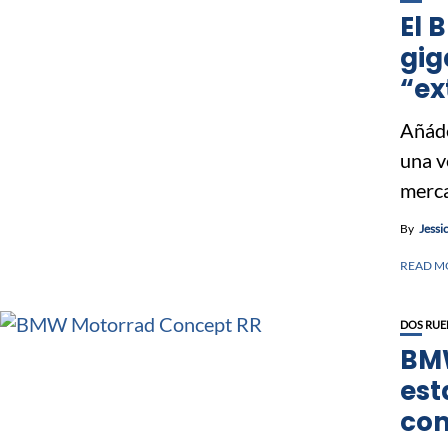
El 
gig
“ex
Añád
una v
merca
By
Jessi
READ M
DOS RUE
BMW
est
co