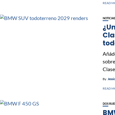
READ M
NOTICIA
¿Un
Cla
tod
Añáde
sobre
Clase 
By
Jessi
READ M
DOS RUE
BMW