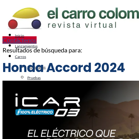
Inicio
Contáctenos
Lanzamientos
Resultados de búsqueda para:
Carros
Honda Accord 2024
Novedades
Pruebas
Reseñas
Autos del Mundo
Clásicos Colombianos
Clásicos del Mundo
Dos Ruedas