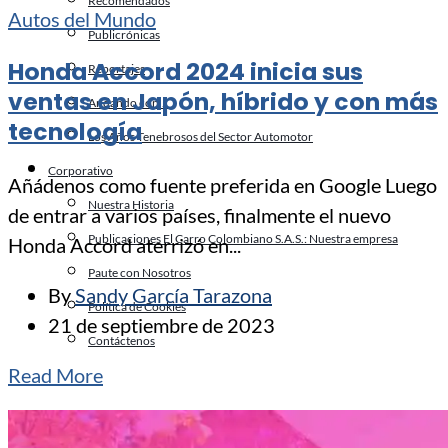
Recomendados
Autos del Mundo
Publicrónicas
Honda Accord 2024 inicia sus
Reportajes
ventas en Japón, híbrido y con más
Andando con…
tecnología
Los Años Tenebrosos del Sector Automotor
Corporativo
Añádenos como fuente preferida en Google Luego
Nuestra Historia
de entrar a varios países, finalmente el nuevo
Publicaciones El Carro Colombiano S.A.S.: Nuestra empresa
Honda Accord aterrizó en...
Paute con Nosotros
By
Sandy García Tarazona
Política de Cookies
21 de septiembre de 2023
Contáctenos
Read More