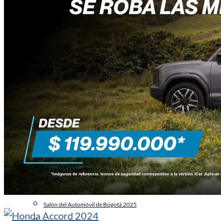
Noticias
De todo un poco
Industria
Mercado Automotor Colombiano
Movilidad
Tecnología
A usted le interesa
Transporte
Automovilismo
Virales
Especiales
El Carro del Año 2025 en Colombia
Salón del Automóvil de Bogotá 2025