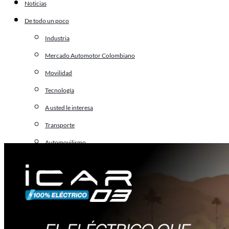
Noticias
De todo un poco
Industria
Mercado Automotor Colombiano
Movilidad
Tecnología
A usted le interesa
Transporte
Automovilismo
Virales
Especiales
El Carro del Año 2025 en Colombia
Salón del Automóvil de Bogotá 2025