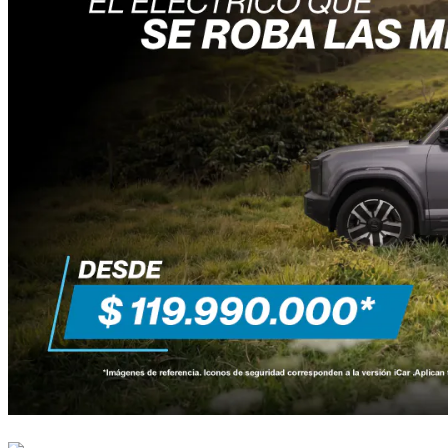
Recomendados
Publicrónicas
Reportajes
Andando con…
Los Años Tenebrosos del Sector Automotor
Corporativo
Nuestra Historia
Publicaciones El Carro Colombiano S.A.S.: Nuestra empresa
Paute con Nosotros
Política de Cookies
Contáctenos