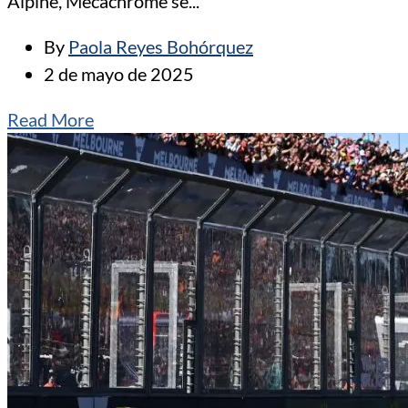
Alpine, Mecachrome se...
By
Paola Reyes Bohórquez
2 de mayo de 2025
Read More