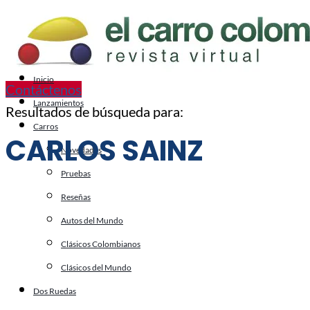
Inicio
Contáctenos
Lanzamientos
Resultados de búsqueda para:
Carros
CARLOS SAINZ
Novedades
Pruebas
Reseñas
Autos del Mundo
Clásicos Colombianos
Clásicos del Mundo
Dos Ruedas