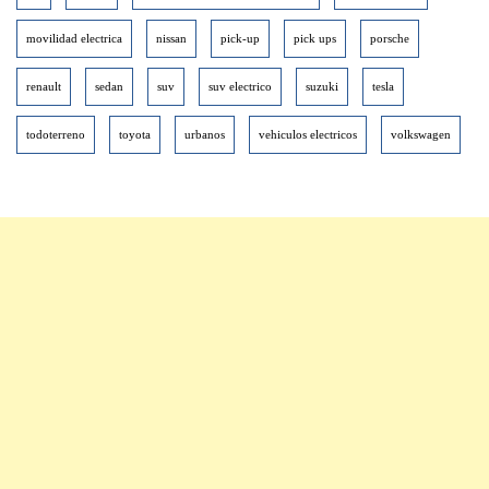
movilidad electrica
nissan
pick-up
pick ups
porsche
renault
sedan
suv
suv electrico
suzuki
tesla
todoterreno
toyota
urbanos
vehiculos electricos
volkswagen