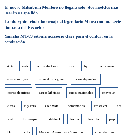
⁠El nuevo Mitsubishi Montero no llegará solo: dos modelos más
usarán su apellido
Lamborghini rinde homenaje al legendario Miura con una serie
limitada del Revuelto
Yamaha MT-09 estrena accesorio clave para el confort en la
conducción
4x4
audi
autos electricos
bmw
byd
camionetas
carros antiguos
carros de alta gama
carros deportivos
carros electricos
carros hibridos
carros nacionales
chevrolet
cifras
city cars
Colombia
comentarios
crossover
fiat
ford
fotos espia
hatchback
honda
hyundai
jeep
kia
mazda
Mercado Automotor Colombiano
mercedes benz