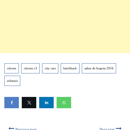
citroen
citroen c3
city cars
hatchback
salon de bogota 2016
urbanos
Previous post
Next post