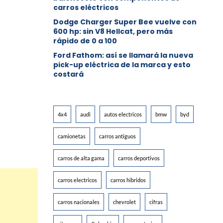
carros eléctricos
Dodge Charger Super Bee vuelve con
600 hp: sin V8 Hellcat, pero más
rápido de 0 a 100
Ford Fathom: así se llamará la nueva
pick-up eléctrica de la marca y esto
costará
4x4
audi
autos electricos
bmw
byd
camionetas
carros antiguos
carros de alta gama
carros deportivos
carros electricos
carros hibridos
carros nacionales
chevrolet
cifras