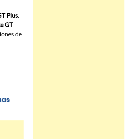
GT Plus
.
te GT
ciones de
mas