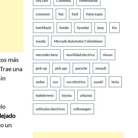
city cars
Colombia
comentarios
crossover
fiat
ford
fotos espia
hatchback
honda
hyundai
jeep
kia
mazda
Mercado Automotor Colombiano
mercedes benz
movilidad electrica
nissan
tos más
 Trae una
pick-up
pick ups
porsche
renault
Sin
sedan
suv
suv electrico
suzuki
tesla
todoterreno
toyota
urbanos
lo
vehiculos electricos
volkswagen
dejado
do un