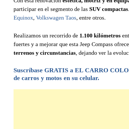
Con esta renovación
estética, motriz y en equi
participar en el segmento de las
SUV compactas
Equinox
,
Volkswagen Taos
, entre otros.
Realizamos un recorrido de
1.100 kilómetros
en
fuertes y a mejorar que esta Jeep Compass ofre
terrenos y circunstancias
, dejando ver la evolu
Suscríbase GRATIS a EL CARRO COLOMB
de carros y motos en su celular.