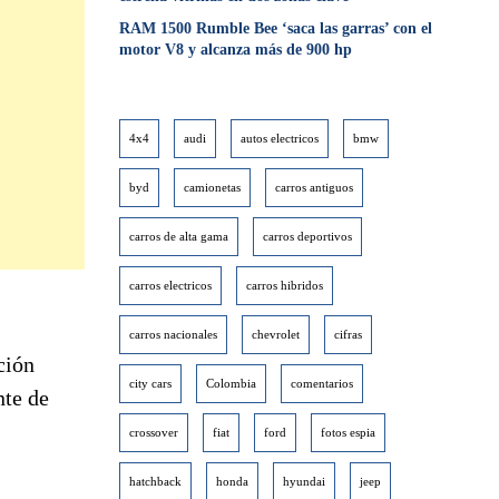
RAM 1500 Rumble Bee ‘saca las garras’ con el
motor V8 y alcanza más de 900 hp
4x4
audi
autos electricos
bmw
byd
camionetas
carros antiguos
carros de alta gama
carros deportivos
carros electricos
carros hibridos
carros nacionales
chevrolet
cifras
ción
city cars
Colombia
comentarios
nte de
crossover
fiat
ford
fotos espia
hatchback
honda
hyundai
jeep