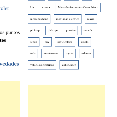
olet
kia
mazda
Mercado Automotor Colombiano
mercedes benz
movilidad electrica
nissan
pick-up
pick ups
porsche
renault
los puntos
tes
sedan
suv
suv electrico
suzuki
tesla
todoterreno
toyota
urbanos
vedades
vehiculos electricos
volkswagen