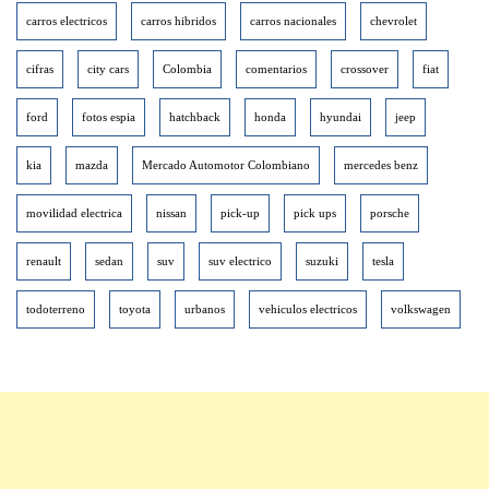
carros electricos
carros hibridos
carros nacionales
chevrolet
cifras
city cars
Colombia
comentarios
crossover
fiat
ford
fotos espia
hatchback
honda
hyundai
jeep
kia
mazda
Mercado Automotor Colombiano
mercedes benz
movilidad electrica
nissan
pick-up
pick ups
porsche
renault
sedan
suv
suv electrico
suzuki
tesla
todoterreno
toyota
urbanos
vehiculos electricos
volkswagen