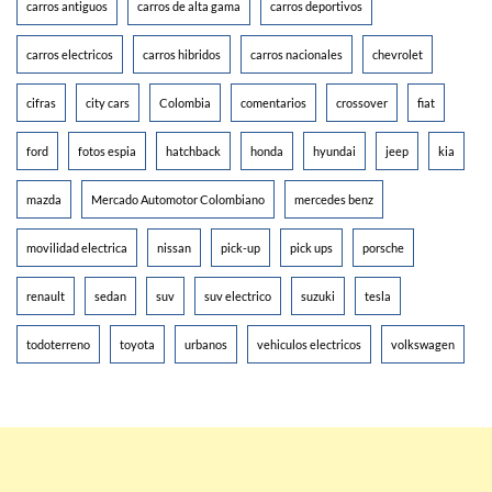
carros antiguos
carros de alta gama
carros deportivos
carros electricos
carros hibridos
carros nacionales
chevrolet
cifras
city cars
Colombia
comentarios
crossover
fiat
ford
fotos espia
hatchback
honda
hyundai
jeep
kia
mazda
Mercado Automotor Colombiano
mercedes benz
movilidad electrica
nissan
pick-up
pick ups
porsche
renault
sedan
suv
suv electrico
suzuki
tesla
todoterreno
toyota
urbanos
vehiculos electricos
volkswagen