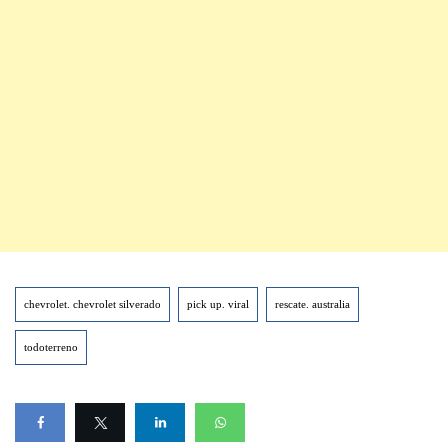
chevrolet. chevrolet silverado
pick up. viral
rescate. australia
todoterreno