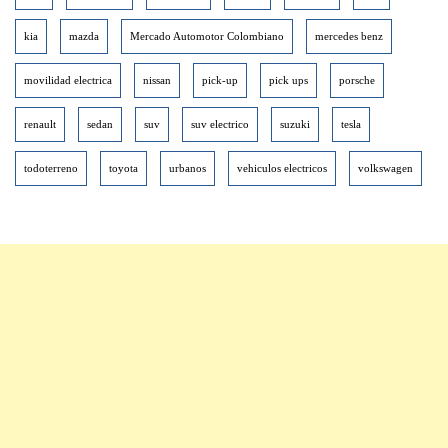
kia
mazda
Mercado Automotor Colombiano
mercedes benz
movilidad electrica
nissan
pick-up
pick ups
porsche
renault
sedan
suv
suv electrico
suzuki
tesla
todoterreno
toyota
urbanos
vehiculos electricos
volkswagen