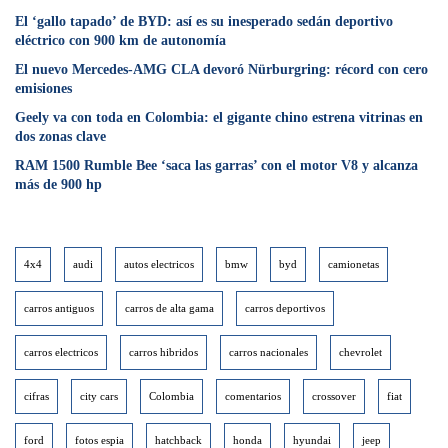
El ‘gallo tapado’ de BYD: así es su inesperado sedán deportivo
eléctrico con 900 km de autonomía
El nuevo Mercedes-AMG CLA devoró Nürburgring: récord con cero
emisiones
Geely va con toda en Colombia: el gigante chino estrena vitrinas en
dos zonas clave
RAM 1500 Rumble Bee ‘saca las garras’ con el motor V8 y alcanza
más de 900 hp
4x4
audi
autos electricos
bmw
byd
camionetas
carros antiguos
carros de alta gama
carros deportivos
carros electricos
carros hibridos
carros nacionales
chevrolet
cifras
city cars
Colombia
comentarios
crossover
fiat
ford
fotos espia
hatchback
honda
hyundai
jeep