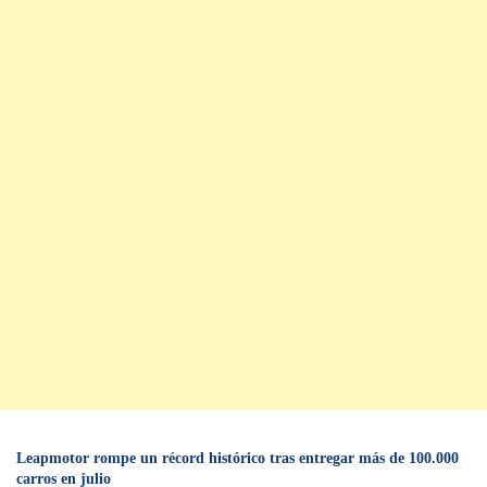
Leapmotor rompe un récord histórico tras entregar más de 100.000
carros en julio