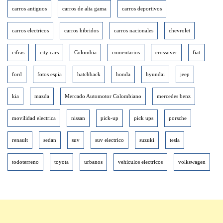
carros antiguos
carros de alta gama
carros deportivos
carros electricos
carros hibridos
carros nacionales
chevrolet
cifras
city cars
Colombia
comentarios
crossover
fiat
ford
fotos espia
hatchback
honda
hyundai
jeep
kia
mazda
Mercado Automotor Colombiano
mercedes benz
movilidad electrica
nissan
pick-up
pick ups
porsche
renault
sedan
suv
suv electrico
suzuki
tesla
todoterreno
toyota
urbanos
vehiculos electricos
volkswagen