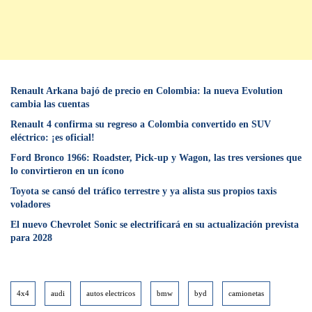
Renault Arkana bajó de precio en Colombia: la nueva Evolution
cambia las cuentas
Renault 4 confirma su regreso a Colombia convertido en SUV
eléctrico: ¡es oficial!
Ford Bronco 1966: Roadster, Pick-up y Wagon, las tres versiones que
lo convirtieron en un ícono
Toyota se cansó del tráfico terrestre y ya alista sus propios taxis
voladores
El nuevo Chevrolet Sonic se electrificará en su actualización prevista
para 2028
4x4
audi
autos electricos
bmw
byd
camionetas