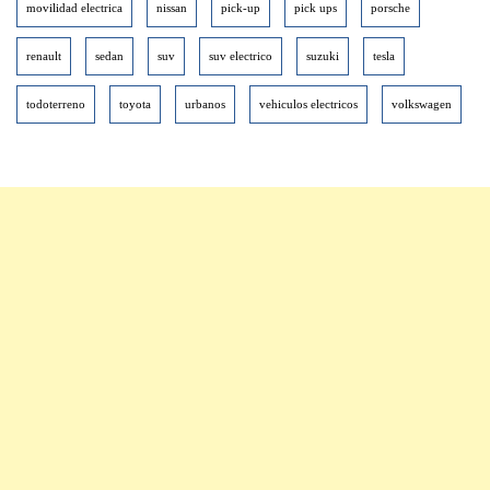
movilidad electrica
nissan
pick-up
pick ups
porsche
renault
sedan
suv
suv electrico
suzuki
tesla
todoterreno
toyota
urbanos
vehiculos electricos
volkswagen