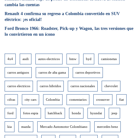
cambia las cuentas
Renault 4 confirma su regreso a Colombia convertido en SUV
eléctrico: ¡es oficial!
Ford Bronco 1966: Roadster, Pick-up y Wagon, las tres versiones que
lo convirtieron en un ícono
4x4
audi
autos electricos
bmw
byd
camionetas
carros antiguos
carros de alta gama
carros deportivos
carros electricos
carros hibridos
carros nacionales
chevrolet
cifras
city cars
Colombia
comentarios
crossover
fiat
ford
fotos espia
hatchback
honda
hyundai
jeep
kia
mazda
Mercado Automotor Colombiano
mercedes benz