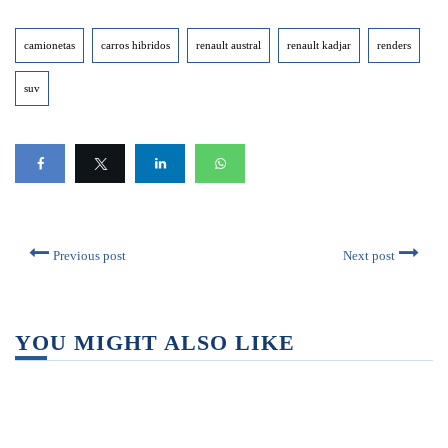
camionetas
carros hibridos
renault austral
renault kadjar
renders
suv
Previous post
Next post
YOU MIGHT ALSO LIKE