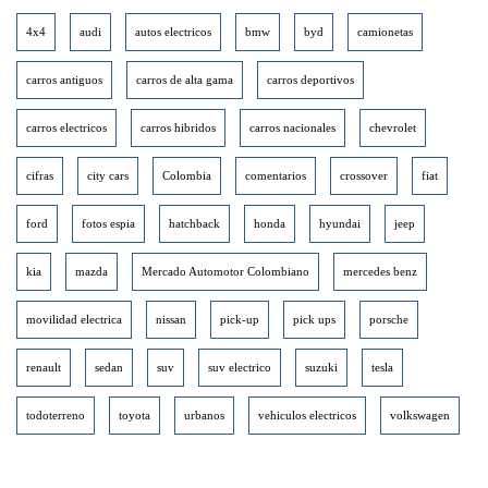
4x4
audi
autos electricos
bmw
byd
camionetas
carros antiguos
carros de alta gama
carros deportivos
carros electricos
carros hibridos
carros nacionales
chevrolet
cifras
city cars
Colombia
comentarios
crossover
fiat
ford
fotos espia
hatchback
honda
hyundai
jeep
kia
mazda
Mercado Automotor Colombiano
mercedes benz
movilidad electrica
nissan
pick-up
pick ups
porsche
renault
sedan
suv
suv electrico
suzuki
tesla
todoterreno
toyota
urbanos
vehiculos electricos
volkswagen