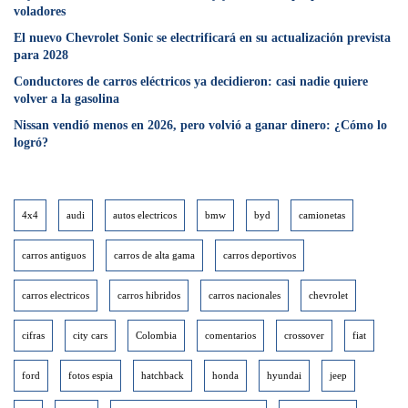
voladores
El nuevo Chevrolet Sonic se electrificará en su actualización prevista
para 2028
Conductores de carros eléctricos ya decidieron: casi nadie quiere
volver a la gasolina
Nissan vendió menos en 2026, pero volvió a ganar dinero: ¿Cómo lo
logró?
4x4
audi
autos electricos
bmw
byd
camionetas
carros antiguos
carros de alta gama
carros deportivos
carros electricos
carros hibridos
carros nacionales
chevrolet
cifras
city cars
Colombia
comentarios
crossover
fiat
ford
fotos espia
hatchback
honda
hyundai
jeep