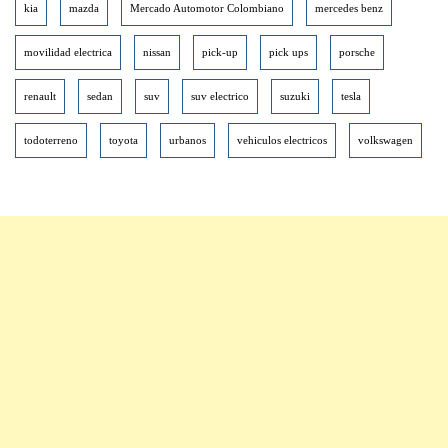
kia
mazda
Mercado Automotor Colombiano
mercedes benz
movilidad electrica
nissan
pick-up
pick ups
porsche
renault
sedan
suv
suv electrico
suzuki
tesla
todoterreno
toyota
urbanos
vehiculos electricos
volkswagen