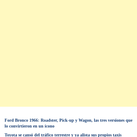
Ford Bronco 1966: Roadster, Pick-up y Wagon, las tres versiones que
lo convirtieron en un ícono
Toyota se cansó del tráfico terrestre y ya alista sus propios taxis