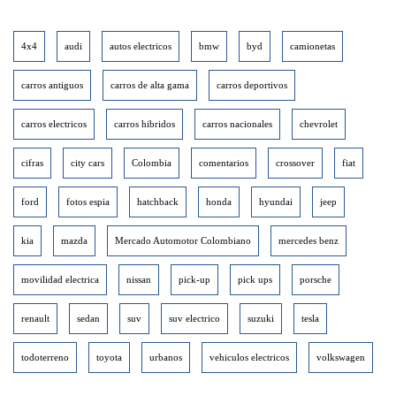
4x4
audi
autos electricos
bmw
byd
camionetas
carros antiguos
carros de alta gama
carros deportivos
carros electricos
carros hibridos
carros nacionales
chevrolet
cifras
city cars
Colombia
comentarios
crossover
fiat
ford
fotos espia
hatchback
honda
hyundai
jeep
kia
mazda
Mercado Automotor Colombiano
mercedes benz
movilidad electrica
nissan
pick-up
pick ups
porsche
renault
sedan
suv
suv electrico
suzuki
tesla
todoterreno
toyota
urbanos
vehiculos electricos
volkswagen