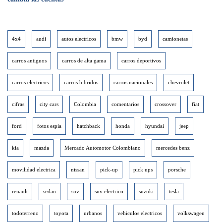
4x4
audi
autos electricos
bmw
byd
camionetas
carros antiguos
carros de alta gama
carros deportivos
carros electricos
carros hibridos
carros nacionales
chevrolet
cifras
city cars
Colombia
comentarios
crossover
fiat
ford
fotos espia
hatchback
honda
hyundai
jeep
kia
mazda
Mercado Automotor Colombiano
mercedes benz
movilidad electrica
nissan
pick-up
pick ups
porsche
renault
sedan
suv
suv electrico
suzuki
tesla
todoterreno
toyota
urbanos
vehiculos electricos
volkswagen