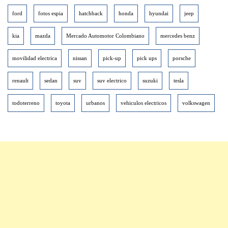
ford
fotos espia
hatchback
honda
hyundai
jeep
kia
mazda
Mercado Automotor Colombiano
mercedes benz
movilidad electrica
nissan
pick-up
pick ups
porsche
renault
sedan
suv
suv electrico
suzuki
tesla
todoterreno
toyota
urbanos
vehiculos electricos
volkswagen