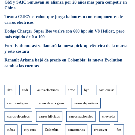
GM y SAIC renuevan su alianza por 20 años más para competir en
China
Toyota CUE7: el robot que juega baloncesto con componentes de
carros eléctricos
Dodge Charger Super Bee vuelve con 600 hp: sin V8 Hellcat, pero
más rápido de 0 a 100
Ford Fathom: así se llamará la nueva pick-up eléctrica de la marca
y esto costará
Renault Arkana bajó de precio en Colombia: la nueva Evolution
cambia las cuentas
4x4
audi
autos electricos
bmw
byd
camionetas
carros antiguos
carros de alta gama
carros deportivos
carros electricos
carros hibridos
carros nacionales
chevrolet
cifras
city cars
Colombia
comentarios
crossover
fiat