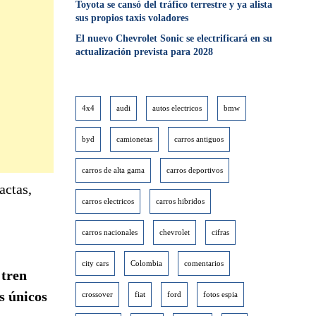
Toyota se cansó del tráfico terrestre y ya alista
sus propios taxis voladores
El nuevo Chevrolet Sonic se electrificará en su
actualización prevista para 2028
4x4
audi
autos electricos
bmw
byd
camionetas
carros antiguos
carros de alta gama
carros deportivos
actas,
carros electricos
carros hibridos
carros nacionales
chevrolet
cifras
city cars
Colombia
comentarios
n
tren
s únicos
crossover
fiat
ford
fotos espia