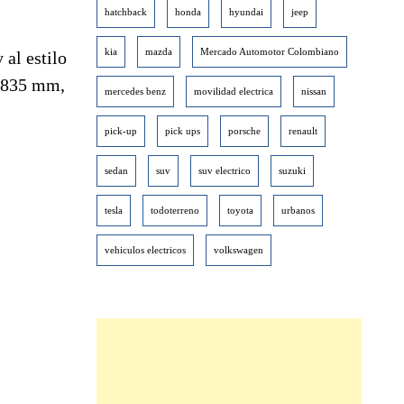
hatchback
honda
hyundai
jeep
kia
mazda
Mercado Automotor Colombiano
 al estilo
4.835 mm,
mercedes benz
movilidad electrica
nissan
pick-up
pick ups
porsche
renault
sedan
suv
suv electrico
suzuki
tesla
todoterreno
toyota
urbanos
vehiculos electricos
volkswagen