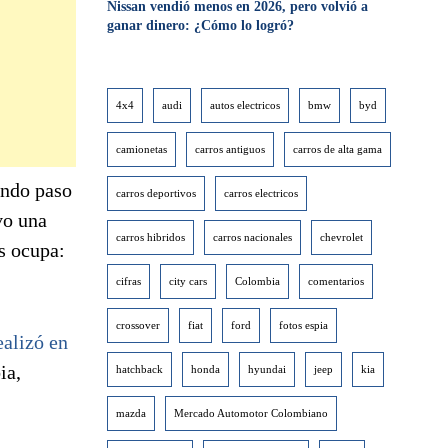
Nissan vendió menos en 2026, pero volvió a
ganar dinero: ¿Cómo lo logró?
4x4
audi
autos electricos
bmw
byd
camionetas
carros antiguos
carros de alta gama
ando paso
carros deportivos
carros electricos
vo una
carros hibridos
carros nacionales
chevrolet
s ocupa:
cifras
city cars
Colombia
comentarios
crossover
fiat
ford
fotos espia
ealizó en
ia,
hatchback
honda
hyundai
jeep
kia
mazda
Mercado Automotor Colombiano