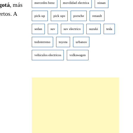
mercedes benz
movilidad electrica
nissan
gotá
, más
rtos. A
pick-up
pick ups
porsche
renault
sedan
suv
suv electrico
suzuki
tesla
todoterreno
toyota
urbanos
vehiculos electricos
volkswagen