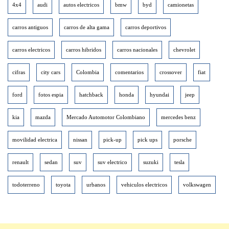
4x4
audi
autos electricos
bmw
byd
camionetas
carros antiguos
carros de alta gama
carros deportivos
carros electricos
carros hibridos
carros nacionales
chevrolet
cifras
city cars
Colombia
comentarios
crossover
fiat
ford
fotos espia
hatchback
honda
hyundai
jeep
kia
mazda
Mercado Automotor Colombiano
mercedes benz
movilidad electrica
nissan
pick-up
pick ups
porsche
renault
sedan
suv
suv electrico
suzuki
tesla
todoterreno
toyota
urbanos
vehiculos electricos
volkswagen