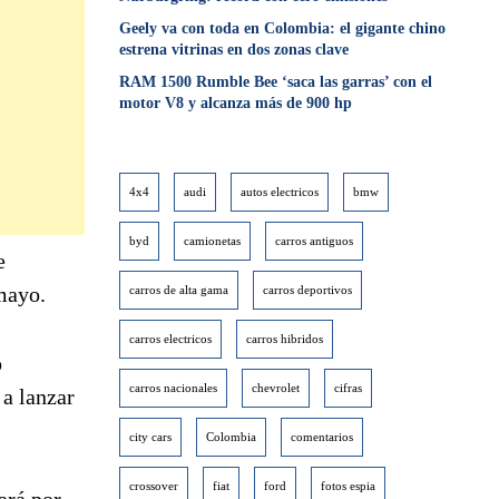
Geely va con toda en Colombia: el gigante chino
estrena vitrinas en dos zonas clave
RAM 1500 Rumble Bee ‘saca las garras’ con el
motor V8 y alcanza más de 900 hp
4x4
audi
autos electricos
bmw
byd
camionetas
carros antiguos
e
mayo.
carros de alta gama
carros deportivos
carros electricos
carros hibridos
o
carros nacionales
chevrolet
cifras
 a lanzar
city cars
Colombia
comentarios
crossover
fiat
ford
fotos espia
ará por