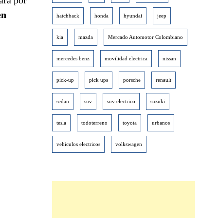
en
hatchback
honda
hyundai
jeep
kia
mazda
Mercado Automotor Colombiano
mercedes benz
movilidad electrica
nissan
pick-up
pick ups
porsche
renault
sedan
suv
suv electrico
suzuki
tesla
todoterreno
toyota
urbanos
vehiculos electricos
volkswagen