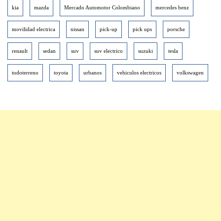
kia
mazda
Mercado Automotor Colombiano
mercedes benz
movilidad electrica
nissan
pick-up
pick ups
porsche
renault
sedan
suv
suv electrico
suzuki
tesla
todoterreno
toyota
urbanos
vehiculos electricos
volkswagen