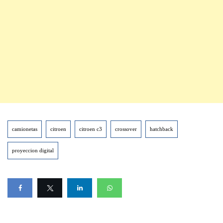
camionetas
citroen
citroen c3
crossover
hatchback
proyeccion digital