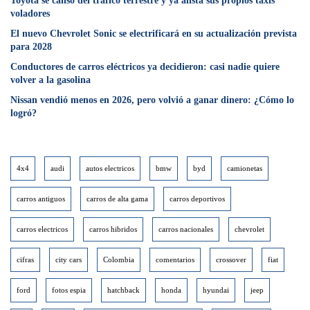
Toyota se cansó del tráfico terrestre y ya alista sus propios taxis
voladores
El nuevo Chevrolet Sonic se electrificará en su actualización prevista
para 2028
Conductores de carros eléctricos ya decidieron: casi nadie quiere
volver a la gasolina
Nissan vendió menos en 2026, pero volvió a ganar dinero: ¿Cómo lo
logró?
4x4
audi
autos electricos
bmw
byd
camionetas
carros antiguos
carros de alta gama
carros deportivos
carros electricos
carros hibridos
carros nacionales
chevrolet
cifras
city cars
Colombia
comentarios
crossover
fiat
ford
fotos espia
hatchback
honda
hyundai
jeep