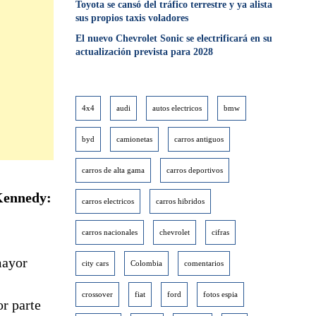
Toyota se cansó del tráfico terrestre y ya alista
sus propios taxis voladores
El nuevo Chevrolet Sonic se electrificará en su
actualización prevista para 2028
4x4
audi
autos electricos
bmw
byd
camionetas
carros antiguos
carros de alta gama
carros deportivos
ennedy:
carros electricos
carros hibridos
carros nacionales
chevrolet
cifras
mayor
city cars
Colombia
comentarios
crossover
fiat
ford
fotos espia
or parte