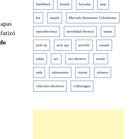
hatchback
honda
hyundai
jeep
kia
mazda
Mercado Automotor Colombiano
tapas
nfatizó
mercedes benz
movilidad electrica
nissan
ido
pick-up
pick ups
porsche
renault
sedan
suv
suv electrico
suzuki
tesla
todoterreno
toyota
urbanos
vehiculos electricos
volkswagen