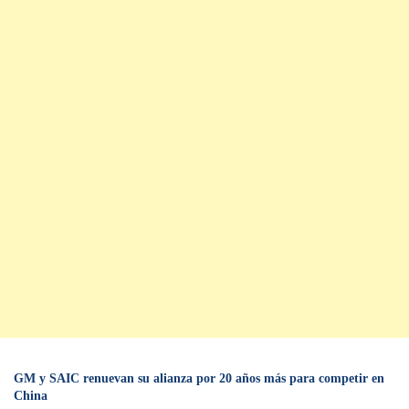
GM y SAIC renuevan su alianza por 20 años más para competir en
China