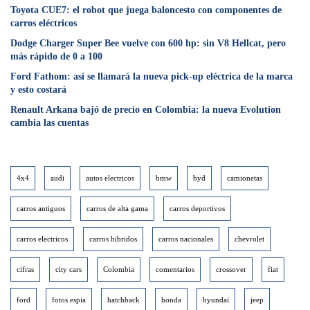
Toyota CUE7: el robot que juega baloncesto con componentes de
carros eléctricos
Dodge Charger Super Bee vuelve con 600 hp: sin V8 Hellcat, pero
más rápido de 0 a 100
Ford Fathom: así se llamará la nueva pick-up eléctrica de la marca
y esto costará
Renault Arkana bajó de precio en Colombia: la nueva Evolution
cambia las cuentas
4x4
audi
autos electricos
bmw
byd
camionetas
carros antiguos
carros de alta gama
carros deportivos
carros electricos
carros hibridos
carros nacionales
chevrolet
cifras
city cars
Colombia
comentarios
crossover
fiat
ford
fotos espia
hatchback
honda
hyundai
jeep