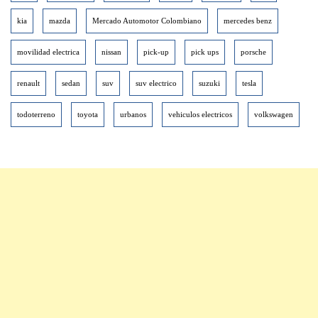
kia
mazda
Mercado Automotor Colombiano
mercedes benz
movilidad electrica
nissan
pick-up
pick ups
porsche
renault
sedan
suv
suv electrico
suzuki
tesla
todoterreno
toyota
urbanos
vehiculos electricos
volkswagen