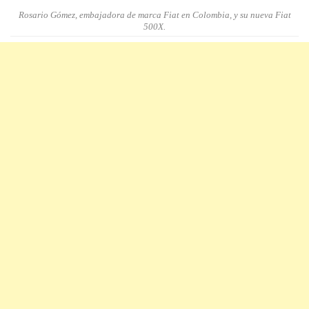
Rosario Gómez, embajadora de marca Fiat en Colombia, y su nueva Fiat
500X.