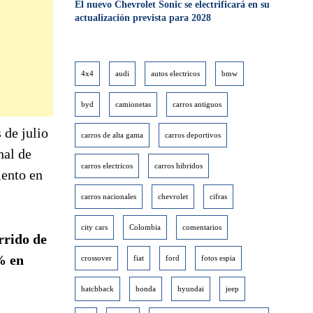
El nuevo Chevrolet Sonic se electrificará en su
actualización prevista para 2028
4x4
audi
autos electricos
bmw
byd
camionetas
carros antiguos
 de julio
carros de alta gama
carros deportivos
nal de
carros electricos
carros hibridos
iento en
carros nacionales
chevrolet
cifras
city cars
Colombia
comentarios
rrido de
% en
crossover
fiat
ford
fotos espia
hatchback
honda
hyundai
jeep