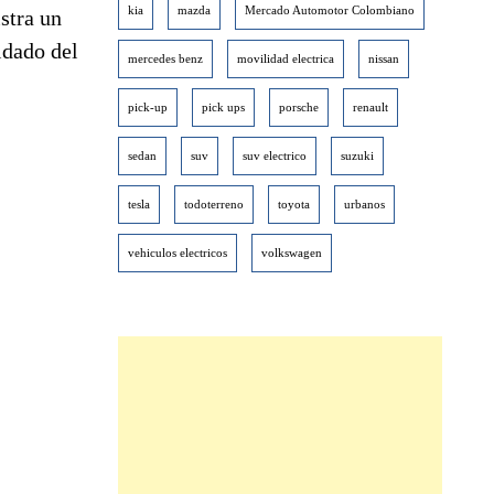
kia
mazda
Mercado Automotor Colombiano
stra un
idado del
mercedes benz
movilidad electrica
nissan
pick-up
pick ups
porsche
renault
sedan
suv
suv electrico
suzuki
tesla
todoterreno
toyota
urbanos
vehiculos electricos
volkswagen